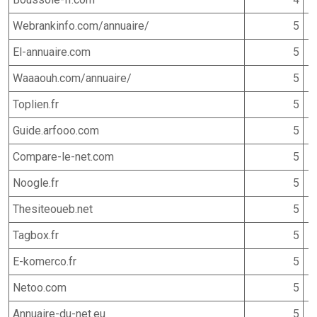
Webrankinfo.com/annuaire/
5
El-annuaire.com
5
Waaaouh.com/annuaire/
5
Toplien.fr
5
Guide.arfooo.com
5
Compare-le-net.com
5
Noogle.fr
5
Thesiteoueb.net
5
Tagbox.fr
5
E-komerco.fr
5
Netoo.com
5
Annuaire-du-net.eu
5