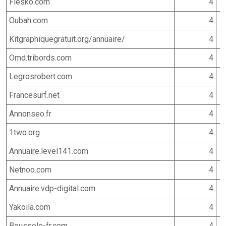
Flesko.com
4
Oubah.com
4
Kitgraphiquegratuit.org/annuaire/
4
Omd.tribords.com
4
Legrosrobert.com
4
Francesurf.net
4
Annonseo.fr
4
1two.org
4
Annuaire.level141.com
4
Netnoo.com
4
Annuaire.vdp-digital.com
4
Yakoila.com
4
Boussole-fr.com
4