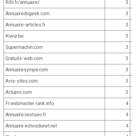
Rifii.fr/annuaire/
3
Annuairedugeek.com
3
Annuaire-articles.fr
3
Kiwiz.be
3
Supermachin.com
3
Gratuits-web.com
3
Annuairesympa.com
3
Avis-sites.com
3
Actupro.com
3
Fr.webmaster-rank.info
4
Annuaire.nextseo.fr
4
Annuaire.echosdunet.net
4