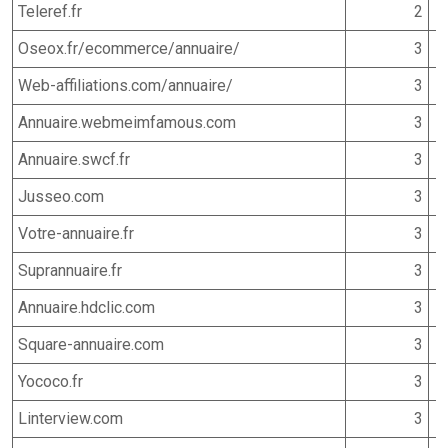
Teleref.fr
2
Oseox.fr/ecommerce/annuaire/
3
Web-affiliations.com/annuaire/
3
Annuaire.webmeimfamous.com
3
Annuaire.swcf.fr
3
Jusseo.com
3
Votre-annuaire.fr
3
Suprannuaire.fr
3
Annuaire.hdclic.com
3
Square-annuaire.com
3
Yococo.fr
3
Linterview.com
3